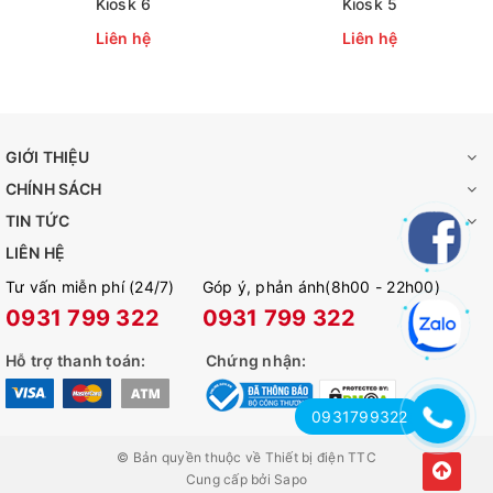
Kiosk 6
Kiosk 5
Liên hệ
Liên hệ
GIỚI THIỆU
CHÍNH SÁCH
TIN TỨC
LIÊN HỆ
Tư vấn miễn phí (24/7)
Góp ý, phản ánh(8h00 - 22h00)
0931 799 322
0931 799 322
Hỗ trợ thanh toán:
Chứng nhận:
0931799322
© Bản quyền thuộc về
Thiết bị điện TTC
Cung cấp bởi
Sapo