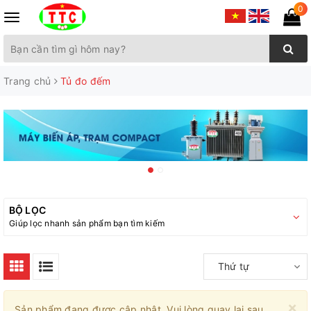
0
Toggle
navigation
Trang chủ
Tủ đo đếm
BỘ LỌC
Giúp lọc nhanh sản phẩm bạn tìm kiếm
Thứ tự
×
Sản phẩm đang được cập nhật. Vui lòng quay lại sau.