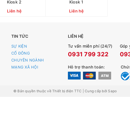
Kiosk 2
Kiosk 1
Liên hệ
Liên hệ
CHI TIẾT
CHI TIẾT
TIN TỨC
LIÊN HỆ
Tư vấn miễn phí (24/7)
Góp 
SỰ KIỆN
CỔ ĐÔNG
0931 799 322
093
CHUYÊN NGÀNH
Hỗ trợ thanh toán:
Chứ
MẠNG XÃ HỘI
© Bản quyền thuộc về
Thiết bị điện TTC
|
Cung cấp bởi
Sapo