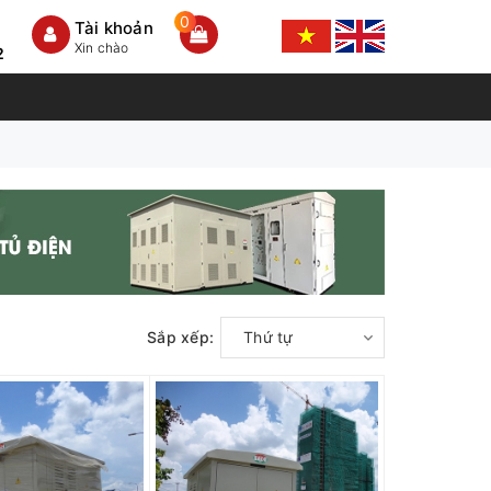
0
Tài khoản
Xin chào
2
Sắp xếp:
Thứ tự